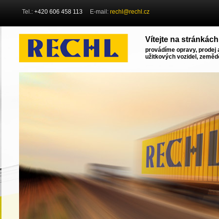
Tel.:
+420 606 458 113
E-mail:
rechl@rechl.cz
Vítejte na stránkách
provádíme opravy, prodej 
užitkových vozidel, zemědě