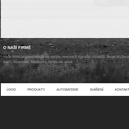
O NAŠÍ FIRMĚ
Naše firma se specializuje na opravy, renovace a prodej chladičů. Svoje služby 
např.: Slovensko, Maďarsko, Německo apod.
ÚVOD
PRODUKTY
AUTOBATERIE
SVÁŘENÍ
KONTAK