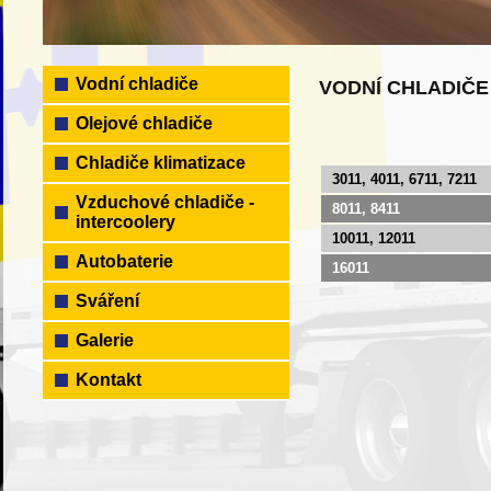
Vodní chladiče
VODNÍ CHLADIČE
Olejové chladiče
Chladiče klimatizace
3011, 4011, 6711, 7211
Vzduchové chladiče -
8011, 8411
intercoolery
10011, 12011
Autobaterie
16011
Sváření
Galerie
Kontakt