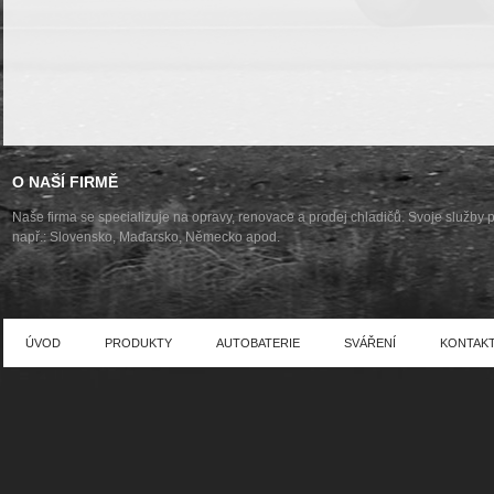
O NAŠÍ FIRMĚ
Naše firma se specializuje na opravy, renovace a prodej chladičů. Svoje služby 
např.: Slovensko, Maďarsko, Německo apod.
ÚVOD
PRODUKTY
AUTOBATERIE
SVÁŘENÍ
KONTAK