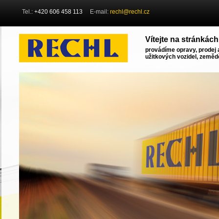
Tel.:
+420 606 458 113
E-mail:
rechl@rechl.cz
Vítejte na stránkách
provádíme opravy, prodej 
užitkových vozidel, zemědě